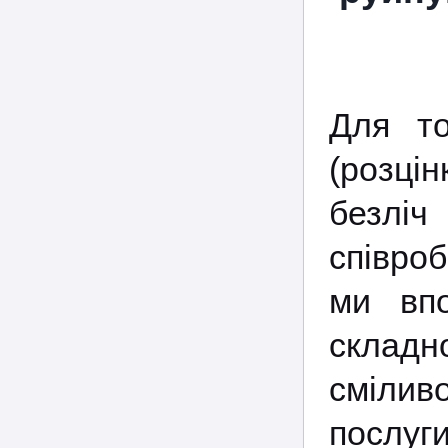
Для то
(розці
безлі
співро
ми впо
складн
смілив
послуги