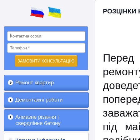
РОЗЦІНКИ 
Перед
ремон
дове
Ремонт квартир
поперед
Демонтажні роботи
заважа
Алмазне різання і
свердління бетону
під ма