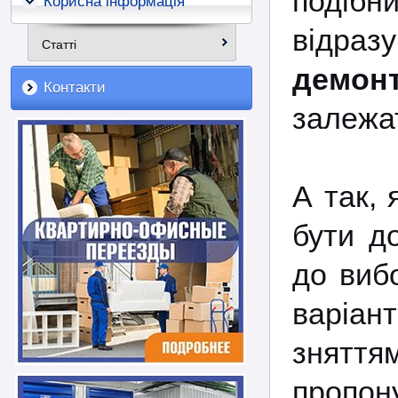
подібн
Корисна інформація
відра
Статті
демонт
Контакти
залежат
А так, 
бути д
до виб
варіант
знятт
пропон