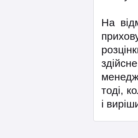
На від
прихов
розцінк
здійсн
менедж
тоді, к
і вирі