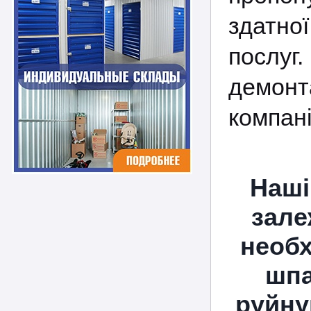
здатно
послуг
демонт
компані
Наші
зале
необх
шпа
руйну