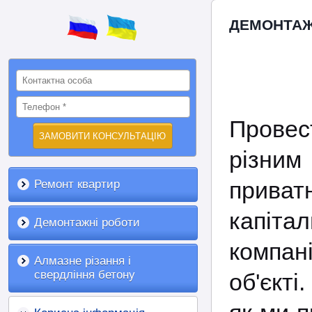
ДЕМОНТАЖ 
Провес
різним 
приват
Ремонт квартир
капіта
Демонтажні роботи
компан
Алмазне різання і
свердління бетону
об'єкті