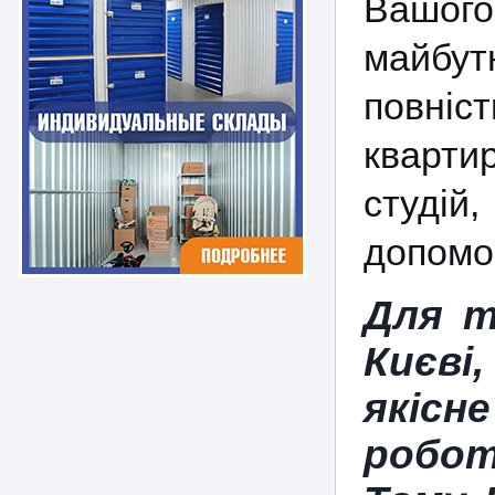
Вашог
майбут
повніст
квартир
студій
допомог
Для т
Києві
якісн
робо