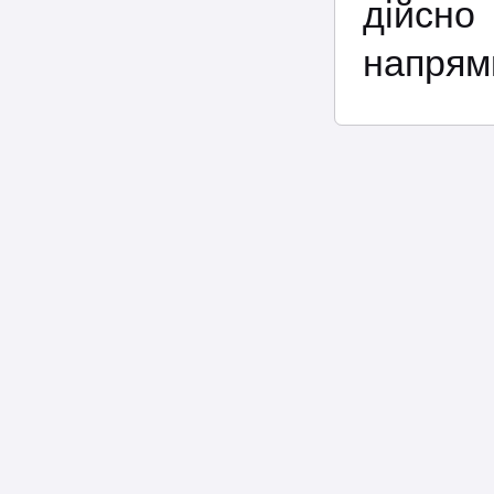
дійсно
напрямк