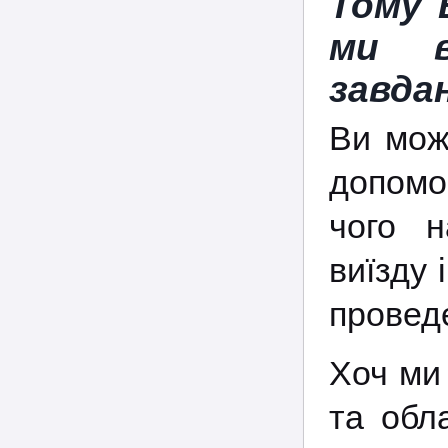
Тому 
ми в
завдан
Ви мож
допомо
чого н
виїзду 
проведе
Хоч ми 
та обл