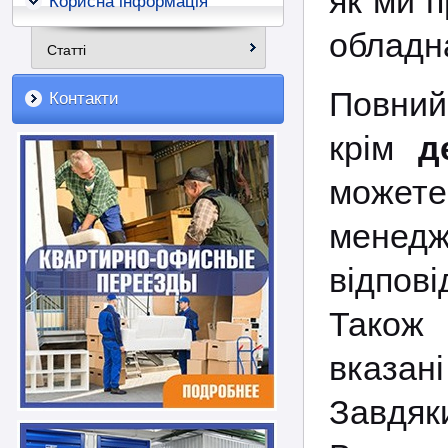
як ми 
Корисна інформація
обладн
Статті
Повний
Контакти
крім
д
может
менедж
відпов
Також 
вказані
Завдяк